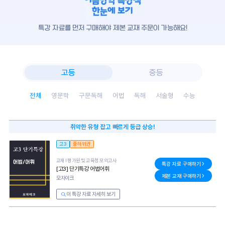
특강 자료를 먼저 구매해야 제본 교재 주문이 가능해요!
고등
중등
전체
영문학
구문독해
어법
독해
서술형
수능
취약한 유형 잡고 빠르게 등급 상승!
고3
중하위권
교재 l
평가원 및 교육청 모의고사
특강 자료 구매하기
[고3] 단기특강 어법어휘
제본 교재 구매하기
모자이크
이 특강 자료 자세히 보기