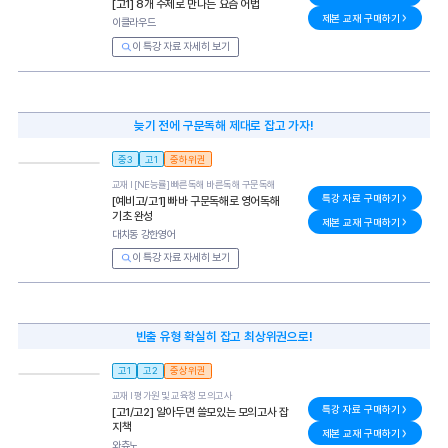
[고1] 8개 주제로 만나는 요즘 어법
제본 교재 구매하기
이클라우드
이 특강 자료 자세히 보기
늦기 전에 구문독해 제대로 잡고 가자!
중3
고1
중하위권
교재 l
[NE능률] 빠른독해 바른독해 구문독해
특강 자료 구매하기
[예비고/고1] 빠바 구문독해로 영어독해
기초 완성
제본 교재 구매하기
대치동 강한영어
이 특강 자료 자세히 보기
빈출 유형 확실히 잡고 최상위권으로!
고1
고2
중상위권
교재 l
평가원 및 교육청 모의고사
특강 자료 구매하기
[고1/고2] 알아두면 쓸모있는 모의고사 잡
지책
제본 교재 구매하기
와츄노