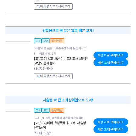
이 특강 자료 자세히 보기
방학용으로 딱 좋은 얇고 빠른 교재!
고1
고2
최상위권
교재
[NE능률] 얇고 빠른 수능 독해 실전 미니 모
l
의고사 10+2회
특강 자료 구매하기
[고1/고2] 얇고 빠른 미니모의고사 실전편
제본 교재 구매하기
고난도 문제풀이
대치동 강한영어
이 특강 자료 자세히 보기
서술형 꽉 잡고 최상위권으로 도약!
고1
고2
중상위권
교재 l
[NE능률] 빠른독해 바른독해 유형독해
특강 자료 구매하기
[고1/고2] 빠바 유형독해 워크북+서술형
문제풀이
제본 교재 구매하기
스터디그라운드