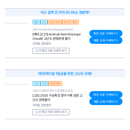
외고 입학 전 미리 만나보는 영문학!
중3
고1
외고 대비
자사고 대비
교재 l
Animal Farm(George Orwell)
특강 자료 구매하기
[예비고/고1] Animal Farm(George
Orwell) 고난도 변형문제 풀이
제본 교재 구매하기
대치동 강한영어
이 특강 자료 자세히 보기
의대/메디컬 1등급을 위한 고난도 유형!
고2
고3
최상위권
교재 l
수능특강 영어 수록 원문(2025)
특강 자료 구매하기
[고3] 2025 수능특강 영어 수록 원문 고
난도 문제풀이
제본 교재 구매하기
대치동 강한영어
이 특강 자료 자세히 보기