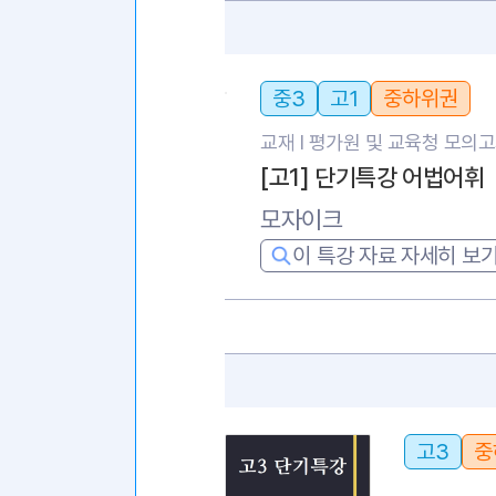
중3
고1
중하위권
교재 l
평가원 및 교육청 모의
[고1] 단기특강 어법어휘
모자이크
이 특강 자료 자세히 보
고3
중