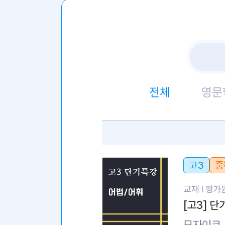
전체
영문
고3
중
교재 l
평가원
[고3] 
모자이크