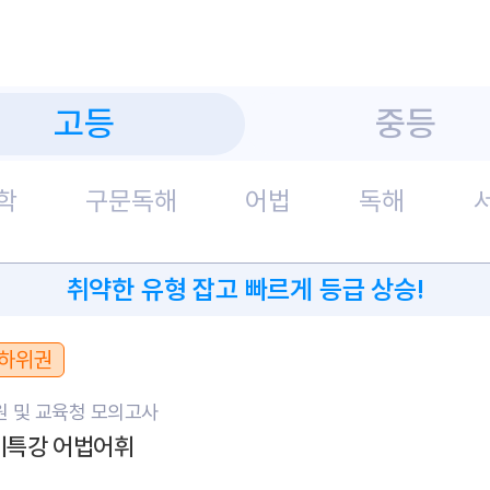
고등
중등
학
구문독해
어법
독해
취약한 유형 잡고 빠르게 등급 상승!
하위권
 및 교육청 모의고사
단기특강 어법어휘