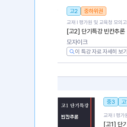
고2
중하위권
교재 l
평가원 및 교육청 모의
[고2] 단기특강 빈칸추론
모자이크
이 특강 자료 자세히 보
중3
고
교재 l
평가원
[고1] 