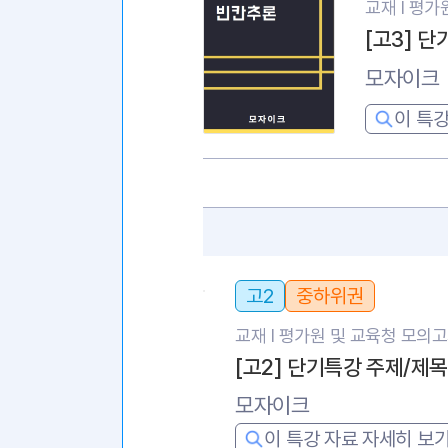
교재 l
평가원
[고3] 
모자이크
이 특강
고2
중하위권
교재 l
평가원 및 교육청 모의
[고2] 단기특강 주제/제
모자이크
이 특강 자료 자세히 보