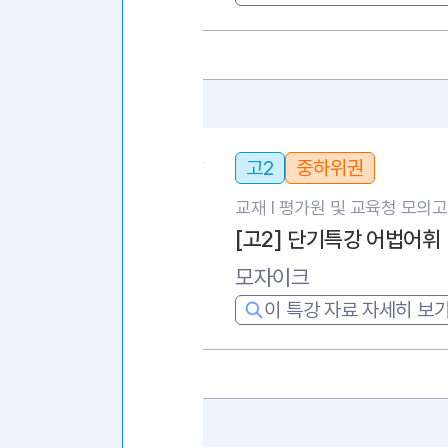
고2
중하위권
교재 l
평가원 및 교육청 모의
[고2] 단기특강 어법어휘
모자이크
이 특강 자료 자세히 보