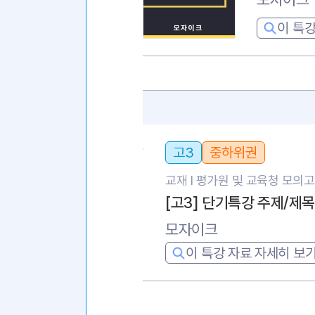
이 특강
고3
중하위권
교재 l
평가원 및 교육청 모의
[고3] 단기특강 주제/제
모자이크
이 특강 자료 자세히 보