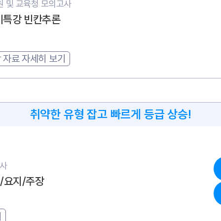
 및 교육청 모의고사
단기특강 빈칸추론
 자료 자세히 보기
취약한 유형 잡고 빠르게 등급 상승!
고사
목/요지/주장
기