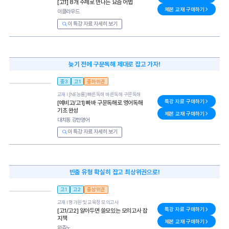
[고1] 8개 주제로 만나는 요즘 어법
제본 교재 구매하기
이클라우드
이 특강 자료 자세히 보기
늦기 전에 구문독해 제대로 잡고 가자!
중3
고1
중하위권
교재 l
[NE능률] 빠른독해 바른독해 구문독해
특강 자료 구매하기
[예비고/고1] 빠바 구문독해로 영어독해
기초 완성
제본 교재 구매하기
대치동 강한영어
이 특강 자료 자세히 보기
빈출 유형 확실히 잡고 최상위권으로!
고1
고2
중상위권
교재 l
평가원 및 교육청 모의고사
특강 자료 구매하기
[고1/고2] 알아두면 쓸모있는 모의고사 잡
지책
제본 교재 구매하기
와츄노