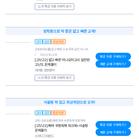
이 특강 자료 자세히 보기
방학용으로 딱 좋은 얇고 빠른 교재!
고1
고2
최상위권
교재
[NE능률] 얇고 빠른 수능 독해 실전 미니 모
l
의고사 10+2회
특강 자료 구매하기
[고1/고2] 얇고 빠른 미니모의고사 실전편
제본 교재 구매하기
고난도 문제풀이
대치동 강한영어
이 특강 자료 자세히 보기
서술형 꽉 잡고 최상위권으로 도약!
고1
고2
중상위권
교재 l
[NE능률] 빠른독해 바른독해 유형독해
특강 자료 구매하기
[고1/고2] 빠바 유형독해 워크북+서술형
문제풀이
제본 교재 구매하기
스터디그라운드