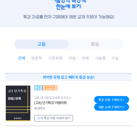
특강 자료를 먼저 구매해야 제본 교재 주문이 가능해요!
고등
중등
전체
영문학
구문독해
어법
독해
서술형
수능
취약한 유형 잡고 빠르게 등급 상승!
고3
중하위권
교재 l
평가원 및 교육청 모의고사
특강 자료 구매하기
[고3] 단기특강 어법어휘
제본 교재 구매하기
모자이크
이 특강 자료 자세히 보기