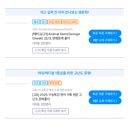
외고 입학 전 미리 만나보는 영문학!
중3
고1
외고 대비
자사고 대비
교재 l
Animal Farm(George Orwell)
특강 자료 구매하기
[예비고/고1] Animal Farm(George
Orwell) 고난도 변형문제 풀이
제본 교재 구매하기
대치동 강한영어
이 특강 자료 자세히 보기
의대/메디컬 1등급을 위한 고난도 유형!
고2
고3
최상위권
교재 l
수능특강 영어 수록 원문(2025)
특강 자료 구매하기
[고3] 2025 수능특강 영어 수록 원문 고
난도 문제풀이
제본 교재 구매하기
대치동 강한영어
이 특강 자료 자세히 보기