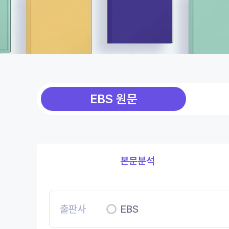
EBS 원문
본문분석
출판사
EBS