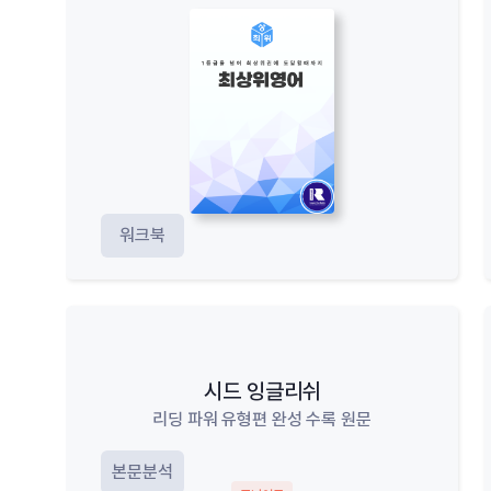
워크북
시드 잉글리쉬
리딩 파워 유형편 완성 수록 원문
본문분석