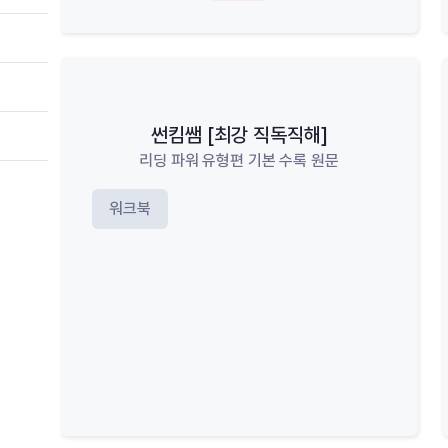
썬킴쌤 [최강 직독직해]
리딩 파워 유형편 기본 수록 원문
워크북