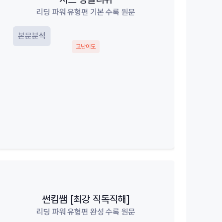
리딩 파워 유형편 기본 수록 원문
본문분석
고난이도
썬킴쌤 [최강 직독직해]
리딩 파워 유형편 완성 수록 원문