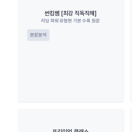
썬킴쌤 [최강 직독직해]
리딩 파워 유형편 기본 수록 원문
본문분석
프리미엄 클래스