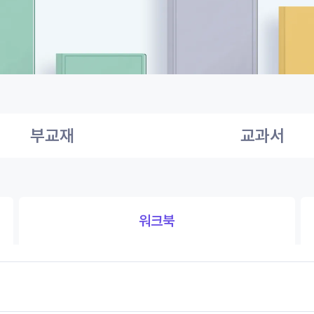
부교재
교과서
워크북