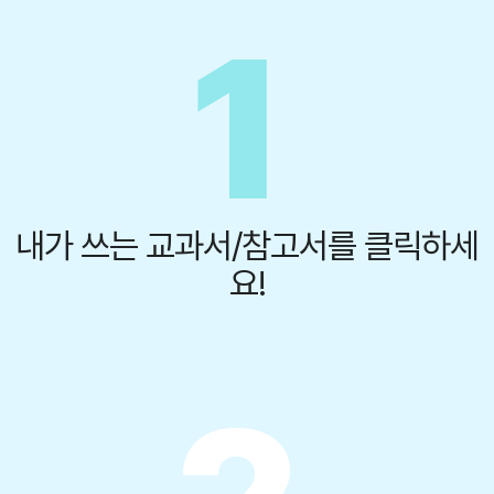
1
내가 쓰는 교과서/참고서를 클릭하세
요!