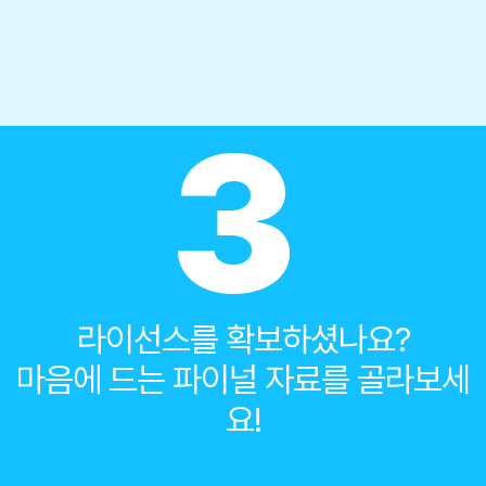
3
라이선스를 확보하셨나요?
마음에 드는 파이널 자료를 골라보세
요!