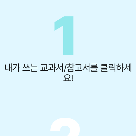
1
내가 쓰는 교과서/참고서를 클릭하세
요!