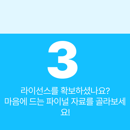
3
라이선스를 확보하셨나요?
마음에 드는 파이널 자료를 골라보세
요!