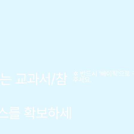
✲ 반드시 ‘베이직'으로
는 교과서/참
주세요.
스를 확보하세