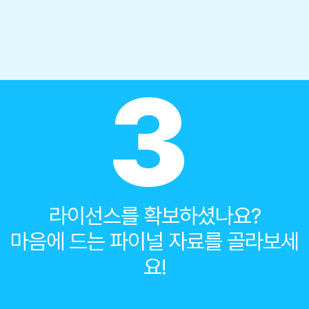
3
라이선스를 확보하셨나요?
마음에 드는 파이널 자료를 골라보세
요!