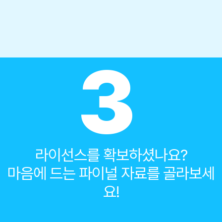
3
라이선스를 확보하셨나요?
마음에 드는 파이널 자료를 골라보세
요!