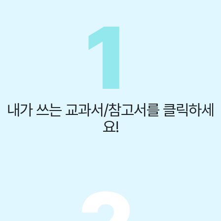
1
내가 쓰는 교과서/참고서를 클릭하세
요!