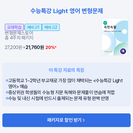
수능특강 Light 영어 변형문제
l
교재학습
예비고1
예비고2
변형문제스토어
총 4주차 패키지
27,200
원
21,760
원
20%
→
▴
이 특강 자료의 특징
고등학교 1~2학년 부교재로 가장 많이 채택되는 <수능특강 Light
영어> 예습
중상위권 학생들의 수능형 지문 독해와 문제풀이 연습에 적합
수능 및 내신 시험에 반드시 출제되는 문제 유형 완벽 반영
패키지로 할인 받기