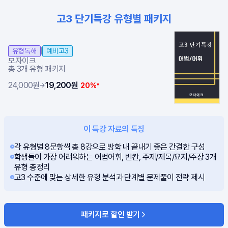
고3 단기특강 유형별 패키지
l
유형독해
예비고3
모자이크
총 3개 유형 패키지
24,000
원
19,200
원
20%
→
▴
이 특강 자료의 특징
각 유형별 8문항씩 총 8강으로 방학 내 끝내기 좋은 간결한 구성
학생들이 가장 어려워하는 어법어휘, 빈칸, 주제/제목/요지/주장 3개
유형 총정리
고3 수준에 맞는 상세한 유형 분석과 단계별 문제풀이 전략 제시
패키지로 할인 받기